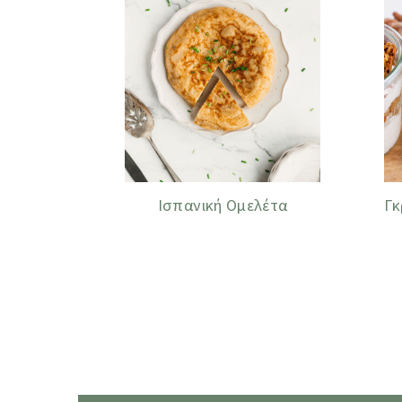
Ισπανική Ομελέτα
Γκ