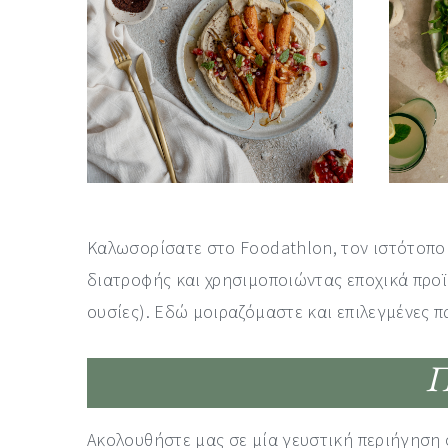
a
e
i
v
n
d
i
t
e
g
b
a
a
t
r
i
o
Καλωσορίσατε στο Foodathlon, τον ιστότοπο 
n
διατροφής και χρησιμοποιώντας εποχικά προϊ
ουσίες). Εδώ μοιραζόμαστε και επιλεγμένες πα
Π
Ακολουθήστε μας σε μία γευστική περιήγηση σ