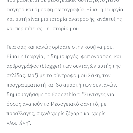
y
n
y
φαγητό και όμορφη φωτογραφία. Είμαι η Γεωργία
n
t
s
και αυτή είναι μια ιστορία ανατροφής, ανάπτυξης
a
e
i
και περιπέτειας - η ιστορία μου.
v
n
d
Γεια σας και καλώς ορίσατε στην κουζίνα μου.
i
t
e
Είμαι η Γεωργία, η δημιουργός, φωτογράφος, και
g
b
αρθρογράφος (blogger) των συνταγών αυτής της
a
a
σελίδας. Μαζί με το σύντροφο μου Σάκη, τον
t
r
προγραμματιστή και δοκιμαστή των συνταγών,
i
δημιουργήσαμε το Foodathlon: "Συνταγές για
o
όσους αγαπούν το Μεσογειακό φαγητό, με
n
παραλλαγές, συχνά χωρίς ζάχαρη και χωρίς
γλουτένη".