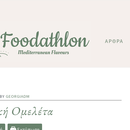
ΆΡΘΡΑ
 BY
GEORGIADM
κή Ομελέτα
ή
Εκτύπωση