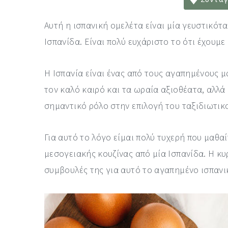
a
e
i
v
n
d
Αυτή η ισπανική ομελέτα είναι μία γευστικότ
i
t
e
Ισπανίδα. Είναι πολύ ευχάριστο το ότι έχουμε
g
b
Η Ισπανία είναι ένας από τους αγαπημένους μ
a
a
τον καλό καιρό και τα ωραία αξιοθέατα, αλλά 
t
r
σημαντικό ρόλο στην επιλογή του ταξιδιωτικ
i
o
Για αυτό το λόγο είμαι πολύ τυχερή που μαθ
n
μεσογειακής κουζίνας από μία Ισπανίδα. Η κ
συμβουλές της για αυτό το αγαπημένο ισπανι