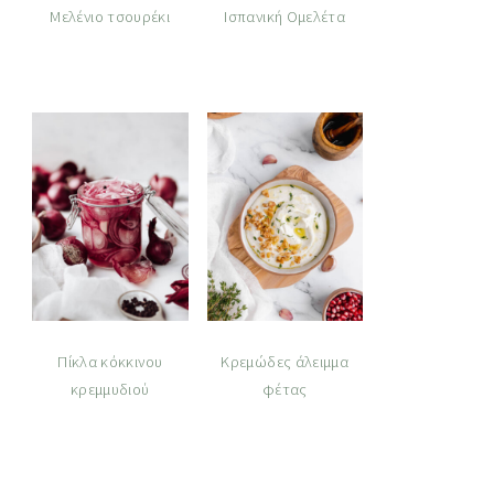
Μελένιο τσουρέκι
Ισπανική Ομελέτα
Πίκλα κόκκινου
Κρεμώδες άλειμμα
κρεμμυδιού
φέτας