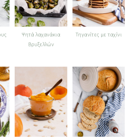
ους
Ψητά λαχανάκια
Τηγανίτες με ταχίνι
Βρυξελλών