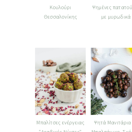
Κουλούρι
Ψημένες πατατού
Θεσσαλονίκης
με μυρωδικά
Μπαλίτσες ενέργειας
Ψητά Μανιτάρια
"Αραβικές Νύχτες"
Μπαλσάμικο, Σκ