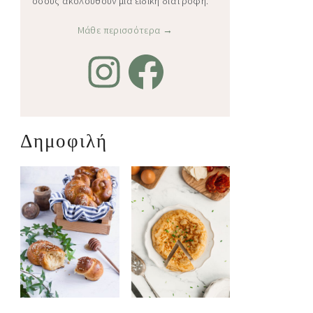
όσους ακολουθούν μία ειδική διατροφή.
Μάθε περισσότερα →
Δημοφιλή