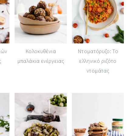
κών
Κολοκυθένια
Ντοματόρυζο: Το
ς
μπαλάκια ενέργειας
ελληνικό ριζότο
ντομάτας