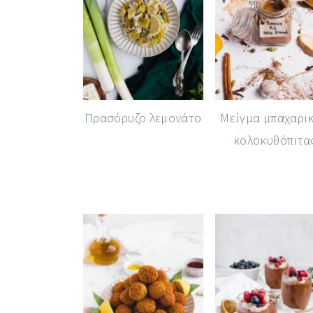
Πρασόρυζο λεμονάτο
Μείγμα μπαχαρι
κολοκυθόπιτα