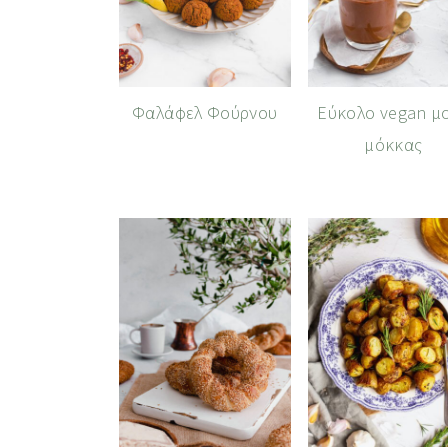
Φαλάφελ Φούρνου
Εύκολο vegan μ
μόκκας