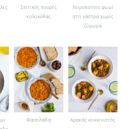
λες
Σπιτικός πουρές
Χειροποίητο ψωμί
κολοκύθας
στη γάστρα χωρίς
ζύμωμα
 με
Φασολάδα
Αρακάς κοκκινιστός
όρδο