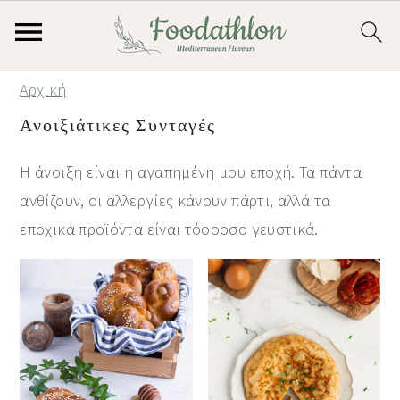
S
S
S
Αρχική
k
k
k
Ανοιξιάτικες Συνταγές
i
i
i
p
p
p
Η άνοιξη είναι η αγαπημένη μου εποχή. Τα πάντα
t
t
t
ανθίζουν, οι αλλεργίες κάνουν πάρτι, αλλά τα
o
o
o
εποχικά προϊόντα είναι τόοοοσο γευστικά.
p
m
p
r
a
r
i
i
i
m
n
m
a
c
a
r
o
r