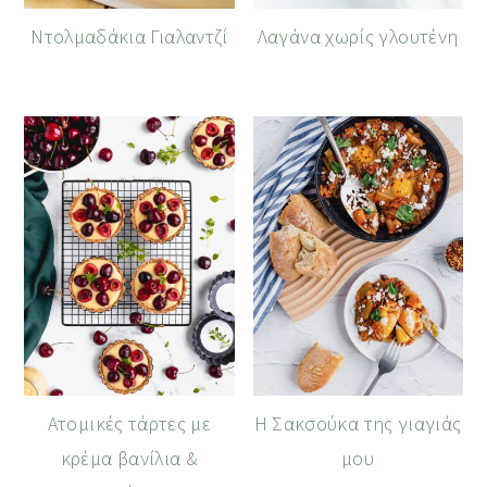
Ντολμαδάκια Γιαλαντζί
Λαγάνα χωρίς γλουτένη
Ατομικές τάρτες με
Η Σακσούκα της γιαγιάς
κρέμα βανίλια &
μου