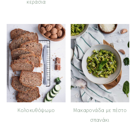
κεράσια
Κολοκυθόψωμο
Μακαρονάδα με πέστο
σπανάκι