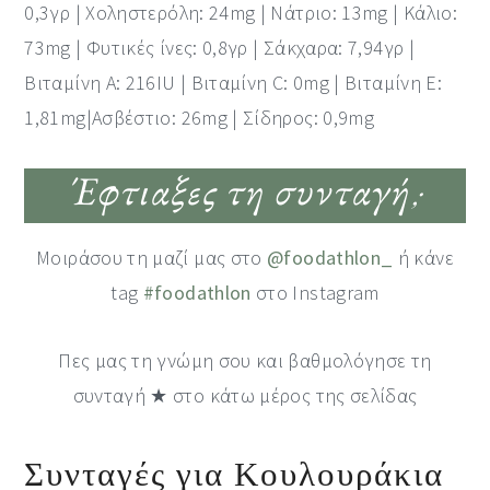
0,3γρ | Χοληστερόλη: 24mg | Νάτριο: 13mg | Κάλιο:
73mg | Φυτικές ίνες: 0,8γρ | Σάκχαρα: 7,94γρ |
Βιταμίνη A: 216IU | Βιταμίνη C: 0mg | Βιταμίνη Ε:
1,81
mg|Ασβέστιο: 26mg | Σίδηρος: 0,9mg
Έφτιαξες τη συνταγή;
Μοιράσου τη μαζί μας στο
@foodathlon_
ή κάνε
tag
#foodathlon
στο Instagram
Πες μας τη γνώμη σου και βαθμολόγησε τη
συνταγή ★ στο κάτω μέρος της σελίδας
Συνταγές για Κουλουράκια