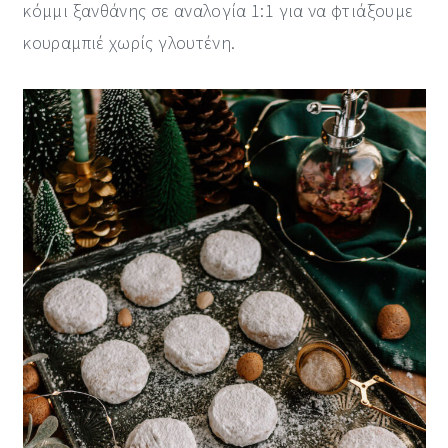
κόμμι ξανθάνης σε αναλογία 1:1 για να φτιάξουμε
κουραμπιέ χωρίς γλουτένη.