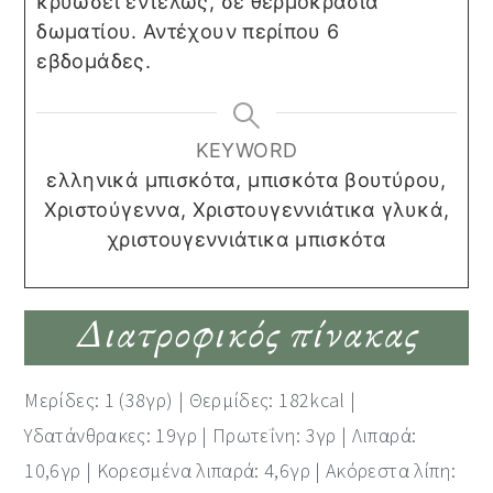
κρυώσει εντελώς, σε θερμοκρασία
δωματίου. Αντέχουν περίπου 6
εβδομάδες.
KEYWORD
ελληνικά μπισκότα, μπισκότα βουτύρου,
Χριστούγεννα, Χριστουγεννιάτικα γλυκά,
χριστουγεννιάτικα μπισκότα
Διατροφικός πίνακας
Μερίδες: 1 (38γρ) | Θερμίδες: 182kcal |
Υδατάνθρακες: 19γρ | Πρωτεΐνη: 3γρ | Λιπαρά:
10,6γρ | Κορεσμένα λιπαρά: 4,6γρ | Ακόρεστα λίπη: