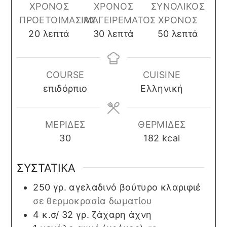
ΧΡΟΝΟΣ
ΧΡΟΝΟΣ
ΣΥΝΟΛΙΚΟΣ
ΠΡΟΕΤΟΙΜΑΣΙΑΣ
ΜΑΓΕΙΡΕΜΑΤΟΣ
ΧΡΟΝΟΣ
minutes
minutes
minutes
20
λεπτά
30
λεπτά
50
λεπτά
COURSE
CUISINE
επιδόρπιο
Ελληνική
ΜΕΡΙΔΕΣ
ΘΕΡΜΙΔΕΣ
30
182
kcal
ΣΥΣΤΑΤΙΚΑ
250
γρ.
αγελαδινό βούτυρο κλαριφιέ
σε θερμοκρασία δωματίου
4
κ.σ/ 32 γρ.
ζάχαρη άχνη