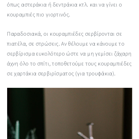
όπως αστεράκια ή δεντράκια κτλ. και να γίνει ο
κουραμπιές πιο γιορτινός.
Παραδοσιακά, οι κουραμπιέδες σερβίρονται σε
πιατέλα, σε στρώσεις. Αν θέλουμε να κάνουμε το
σερβίρισμα ευκολότερο ώστε να μη γεμίσει ζάχαρη
άχνη όλο το σπίτι, τοποθετούμε τους κουραμπιέδες
σε χαρτάκια σερβιρίσματος (για τρουφάκια).