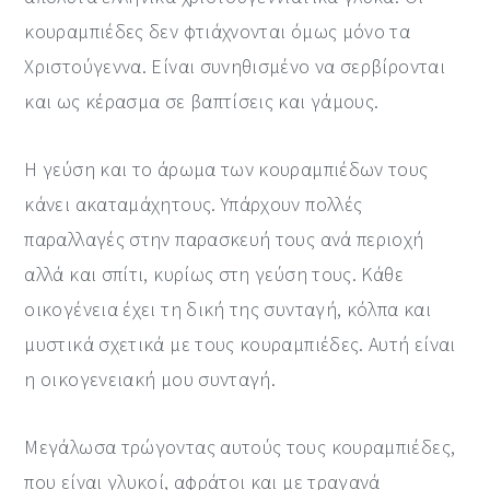
κουραμπιέδες δεν φτιάχνονται όμως μόνο τα
y
n
y
Χριστούγεννα. Είναι συνηθισμένο να σερβίρονται
n
t
s
και ως κέρασμα σε βαπτίσεις και γάμους.
a
e
i
v
n
d
Η γεύση και το άρωμα των κουραμπιέδων τους
i
t
e
κάνει ακαταμάχητους. Υπάρχουν πολλές
g
b
παραλλαγές στην παρασκευή τους ανά περιοχή
a
a
αλλά και σπίτι, κυρίως στη γεύση τους. Κάθε
t
r
οικογένεια έχει τη δική της συνταγή, κόλπα και
i
μυστικά σχετικά με τους κουραμπιέδες. Αυτή είναι
o
η οικογενειακή μου συνταγή.
n
Μεγάλωσα τρώγοντας αυτούς τους κουραμπιέδες,
που είναι γλυκοί, αφράτοι και με τραγανά