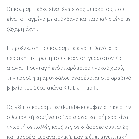
Οι κουραμπιέδες είναι ένα είδος μπισκότου, που
είναι φτιαγμένο με αμύγδαλα και πασπαλισμένο με
ζάχαρη άχνη.
Η προέλευση του κουραμπιέ είναι πιθανότατα
περσική, με πρώτη του εμφάνιση γύρω στον 7ο
αιώνα. Η συνταγή ενός παρόμοιου γλυκού χωρίς
την προσθήκη αμυγδάλου αναφέρεται στο αραβικό
βιβλίο του 10ου αιώνα Kitab al-Ṭabīḫ.
Ως λέξη ο κουραμπιές (kurabiye) εμφανίστηκε στην
οθωμανική κουζίνα το 15ο αιώνα και σήμερα είναι
γνωστή σε πολλές κουζίνες σε διάφορες συνταγές
και μορφές: μεσανατολική, μαγκρέμπ, αιγυπτιακή,