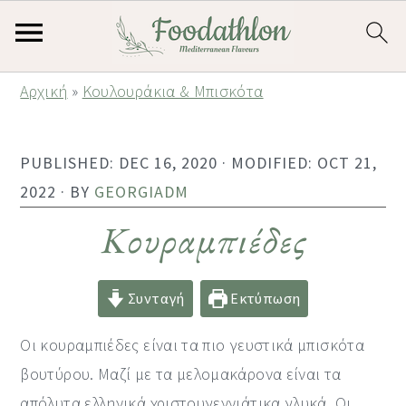
S
S
S
Αρχική
»
Κουλουράκια & Μπισκότα
k
k
k
i
i
i
PUBLISHED:
DEC 16, 2020
· MODIFIED:
OCT 21,
p
p
p
2022
· BY
GEORGIADM
t
t
t
o
o
o
Κουραμπιέδες
p
m
p
r
a
r
Συνταγή
Εκτύπωση
i
i
i
Οι κουραμπιέδες είναι τα πιο γευστικά μπισκότα
m
n
m
βουτύρου. Μαζί με τα μελομακάρονα είναι τα
a
c
a
απόλυτα ελληνικά χριστουγεννιάτικα γλυκά. Οι
r
o
r