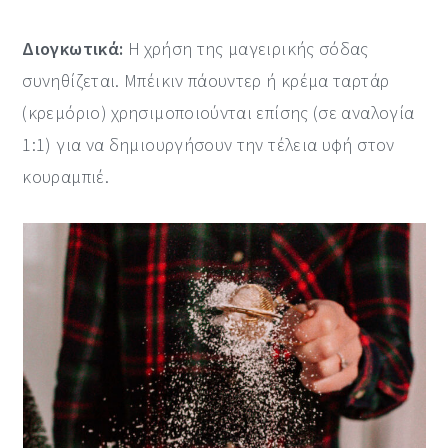
Διογκωτικά:
Η χρήση της μαγειρικής σόδας
συνηθίζεται. Μπέικιν πάουντερ ή κρέμα ταρτάρ
(κρεμόριο) χρησιμοποιούνται επίσης (σε αναλογία
1:1) για να δημιουργήσουν την τέλεια υφή στον
κουραμπιέ.