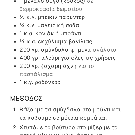
1
μεγάλο
αυγό (κρόκος)
σε
θερμοκρασία δωματίου
½
κ.γ.
μπέικιν πάουντερ
¼
κ.γ.
μαγειρική σόδα
1
κ.σ.
κονιάκ ή μπράντι
½
κ.σ.
εκχύλισμα βανίλιας
200
γρ.
αμύγδαλα ψημένα
ανάλατα
400
γρ.
αλεύρι για όλες τις χρήσεις
200
γρ.
ζάχαρη άχνη
για το
πασπάλισμα
1
κ.γ.
ροδόνερο
ΜΕΘΟΔΟΣ
Βάζουμε τα αμύγδαλα στο μούλτι και
τα κόβουμε σε μέτρια κομμάτια.
Χτυπάμε το βούτυρο στο μίξερ με το