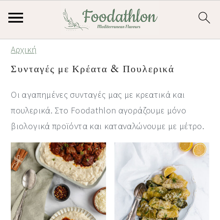
S
S
S
Αρχική
k
k
k
Συνταγές με Κρέατα & Πουλερικά
i
i
i
p
p
p
Οι αγαπημένες συνταγές μας με κρεατικά και
t
t
t
πουλερικά. Στο Foodathlon αγοράζουμε μόνο
o
o
o
βιολογικά προϊόντα και καταναλώνουμε με μέτρο.
p
m
p
r
a
r
i
i
i
m
n
m
a
c
a
r
o
r